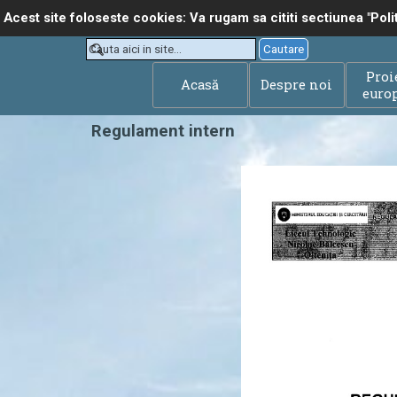
Du-te la conținut
Acest site foloseste cookies: Va rugam sa cititi sectiunea "Poli
Select Language
▼
Cautare
Proi
Acasă
Despre noi
euro
Regulament intern