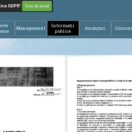
tica GDPR".
Sunt de acord
Omite meniul
ecte
Informații
Management
Anunțuri
Concur
▼
▼
▼
pene
publice