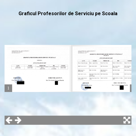
Graficul Profesorilor de Serviciu pe Scoala
1
2
4