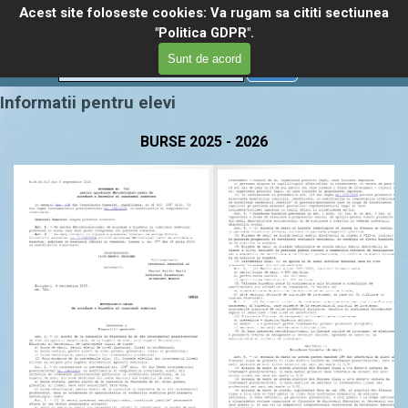
Du-te la conținut
Acest site foloseste cookies: Va rugam sa cititi sectiunea
Liceul tehnologic "Nicolae 
Omite meniul
"Politica GDPR".
Balcescu"
Meniu
Select Language
▼
Sunt de acord
Cautare
Informatii pentru elevi
BURSE 2025 - 2026